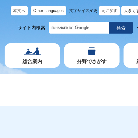
本文へ
Other Languages
文字サイズ変更
元に戻す
大きく
キ
サイト内検索
ー
ワ
ー
ド
で
探
す
総合案内
分野でさがす