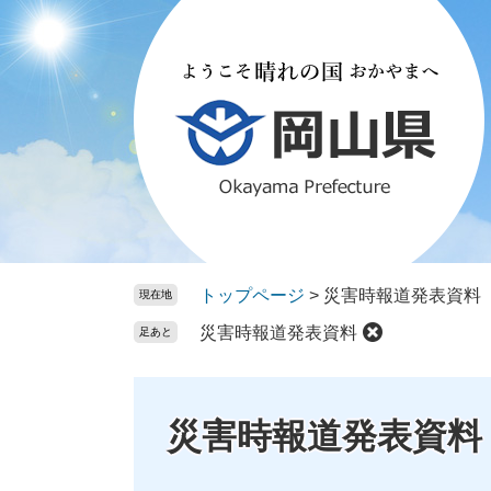
ペ
メ
ー
ニ
ジ
ュ
の
ー
先
を
頭
飛
で
ば
す。
し
て
本
文
トップページ
>
災害時報道発表資料
現在地
へ
災害時報道発表資料
足あと
災害時報道発表資料