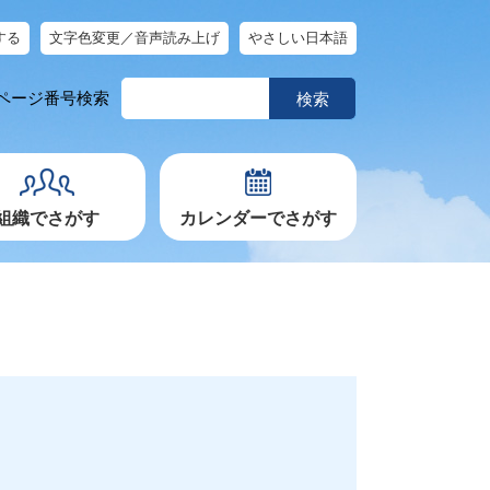
する
文字色変更／音声読み上げ
やさしい日本語
ペ
ページ番号検索
ー
ジ
番
号
を
入
力
組織でさがす
カレンダーでさがす