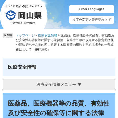
ペ
メ
ー
ニ
Other Languages
ジ
ュ
の
ー
文字色変更／音声読み上げ
先
を
頭
飛
トップページ
>
医療安全情報
>
医薬品、医療機器等の品質、有効性及
で
ば
現在地
び安全性の確保等に関する法律第二条第十五項に規定する指定薬物及
す。
し
び同法第七十六条の四に規定する医療等の用途を定める省令の一部改
て
正について（施行通知）
本
文
へ
医療安全情報
医療安全情報メニュー
本
文
医薬品、医療機器等の品質、有効性
及び安全性の確保等に関する法律