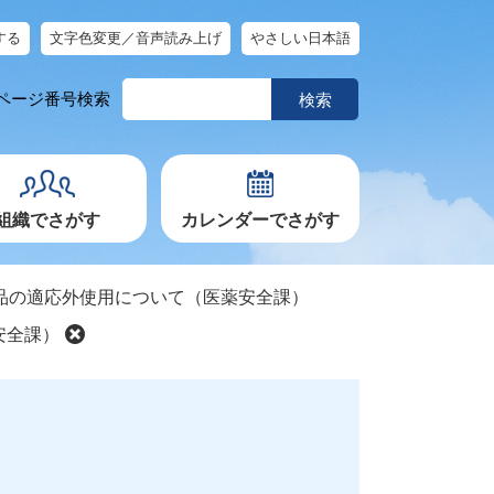
する
文字色変更／音声読み上げ
やさしい日本語
ペ
ページ番号検索
ー
ジ
番
号
を
入
力
組織でさがす
カレンダーでさがす
品の適応外使用について（医薬安全課）
安全課）