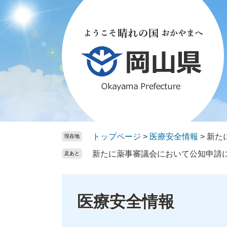
ペ
メ
ー
ニ
ジ
ュ
の
ー
先
を
頭
飛
で
ば
す。
し
て
本
文
トップページ
>
医療安全情報
>
新た
現在地
へ
新たに薬事審議会において公知申請
足あと
医療安全情報