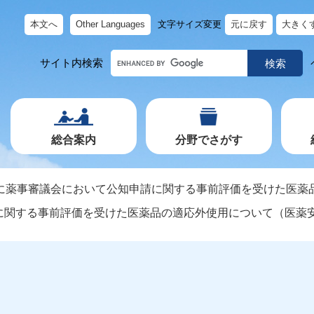
本文へ
Other Languages
文字サイズ変更
元に戻す
大きく
キ
サイト内検索
ー
ワ
ー
ド
で
探
す
総合案内
分野でさがす
に薬事審議会において公知申請に関する事前評価を受けた医薬
に関する事前評価を受けた医薬品の適応外使用について（医薬