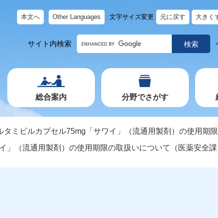
本文へ
Other Languages
文字サイズ変更
元に戻す
大きく
キ
サイト内検索
ー
ワ
ー
ド
で
探
す
総合案内
分野でさがす
ルタミビルカプセル75mg「サワイ」（流通用製剤）の使用期
ワイ」（流通用製剤）の使用期限の取扱いについて（医薬安全課