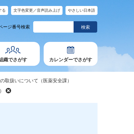
する
文字色変更／音声読み上げ
やさしい日本語
ペ
ページ番号検索
ー
ジ
番
号
を
入
力
組織でさがす
カレンダーでさがす
限の取扱いについて（医薬安全課）
）