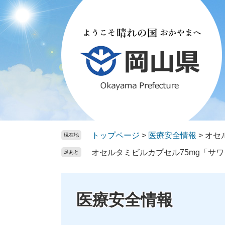
ペ
メ
ー
ニ
ジ
ュ
の
ー
先
を
頭
飛
で
ば
す。
し
て
本
文
トップページ
>
医療安全情報
>
オセ
現在地
へ
オセルタミビルカプセル75mg「サ
足あと
医療安全情報