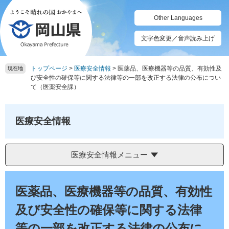
ペ
メ
ー
ニ
Other Languages
ジ
ュ
の
ー
文字色変更／音声読み上げ
先
を
頭
飛
トップページ
>
医療安全情報
>
医薬品、医療機器等の品質、有効性及
で
ば
現在地
び安全性の確保等に関する法律等の一部を改正する法律の公布につい
す。
し
て（医薬安全課）
て
本
文
医療安全情報
へ
医療安全情報メニュー
本
文
医薬品、医療機器等の品質、有効性
及び安全性の確保等に関する法律
等の一部を改正する法律の公布に