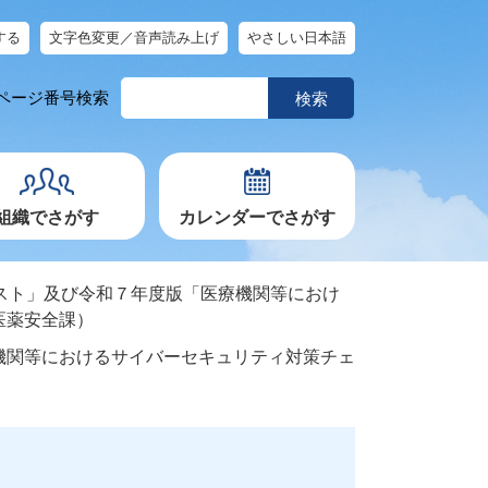
する
文字色変更／音声読み上げ
やさしい日本語
ペ
ページ番号検索
ー
ジ
番
号
を
入
力
組織でさがす
カレンダーでさがす
スト」及び令和７年度版「医療機関等におけ
医薬安全課）
機関等におけるサイバーセキュリティ対策チェ