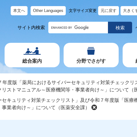
本文へ
Other Languages
文字サイズ変更
元に戻す
大きく
キ
サイト内検索
ー
ワ
ー
ド
で
探
す
総合案内
分野でさがす
７年度版「薬局におけるサイバーセキュリティ対策チェックリ
クリストマニュアル～医療機関等・事業者向け～」について（
ーセキュリティ対策チェックリスト」及び令和７年度版「医療
・事業者向け～」について（医薬安全課）