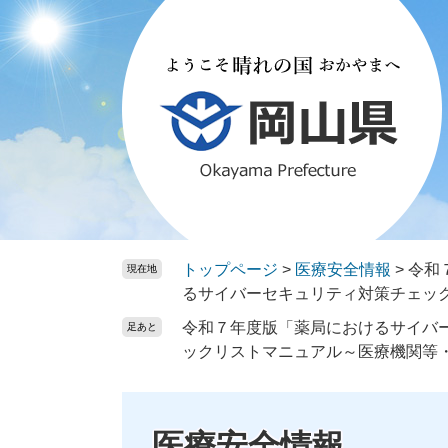
ペ
メ
ー
ニ
ジ
ュ
の
ー
先
を
頭
飛
で
ば
す。
し
て
本
文
トップページ
>
医療安全情報
>
令和
現在地
へ
るサイバーセキュリティ対策チェッ
令和７年度版「薬局におけるサイバ
足あと
ックリストマニュアル～医療機関等
医療安全情報