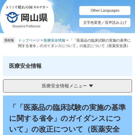
ペ
メ
ー
ニ
Other Languages
ジ
ュ
の
ー
文字色変更／音声読み上げ
先
を
頭
飛
トップページ
>
医療安全情報
>
「「医薬品の臨床試験の実施の基準に
で
ば
現在地
関する省令」のガイダンスについて」の改正について（医薬安全課）
す。
し
て
本
医療安全情報
文
へ
医療安全情報メニュー
本
文
「「医薬品の臨床試験の実施の基準
に関する省令」のガイダンスにつ
いて」の改正について（医薬安全