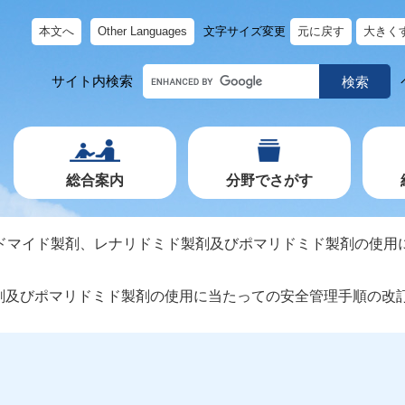
本文へ
Other Languages
文字サイズ変更
元に戻す
大きく
キ
サイト内検索
ー
ワ
ー
ド
で
探
す
総合案内
分野でさがす
ドマイド製剤、レナリドミド製剤及びポマリドミド製剤の使用
剤及びポマリドミド製剤の使用に当たっての安全管理手順の改