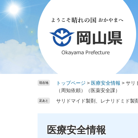
ペ
メ
ー
ニ
ジ
ュ
の
ー
先
を
頭
飛
で
ば
す。
し
て
本
文
トップページ
>
医療安全情報
>
サリ
現在地
へ
（周知依頼）（医薬安全課）
サリドマイド製剤、レナリドミド製
足あと
医療安全情報