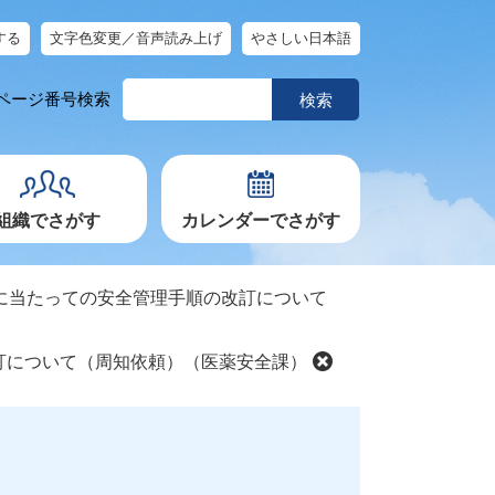
する
文字色変更／音声読み上げ
やさしい日本語
ペ
ページ番号検索
ー
ジ
番
号
を
入
力
組織でさがす
カレンダーでさがす
に当たっての安全管理手順の改訂について
訂について（周知依頼）（医薬安全課）