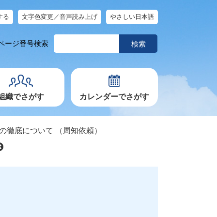
する
文字色変更／音声読み上げ
やさしい日本語
ペ
ページ番号検索
ー
ジ
番
号
を
入
力
組織でさがす
カレンダーでさがす
の徹底について （周知依頼）