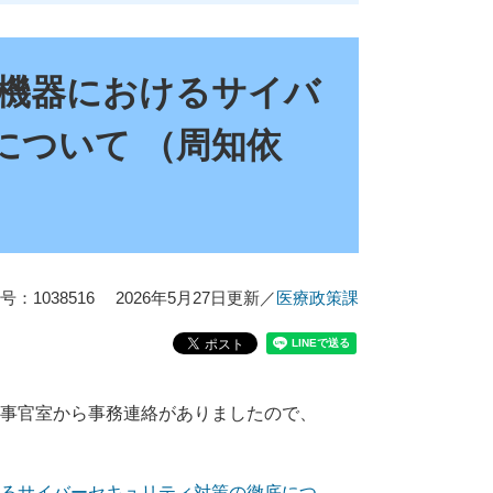
ク機器におけるサイバ
について （周知依
：1038516
2026年5月27日更新
／
医療政策課
参事官室から事務連絡がありましたので、
けるサイバーセキュリティ対策の徹底につ