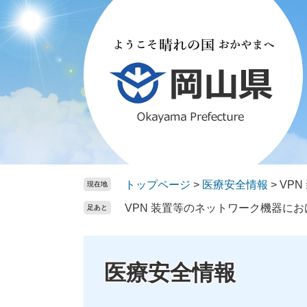
ペ
メ
ー
ニ
ジ
ュ
の
ー
先
を
頭
飛
で
ば
す。
し
て
本
文
トップページ
>
医療安全情報
>
VP
現在地
へ
VPN 装置等のネットワーク機器に
足あと
医療安全情報