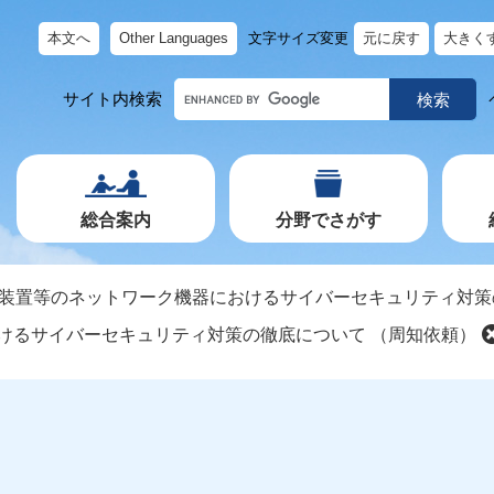
本文へ
Other Languages
文字サイズ変更
元に戻す
大きく
キ
サイト内検索
ー
ワ
ー
ド
で
探
す
総合案内
分野でさがす
N 装置等のネットワーク機器におけるサイバーセキュリティ対策
おけるサイバーセキュリティ対策の徹底について （周知依頼）