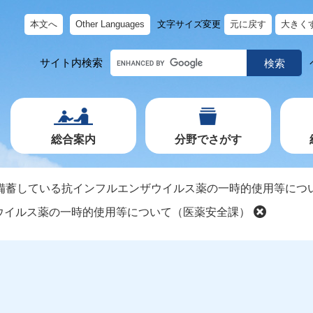
本文へ
Other Languages
文字サイズ変更
元に戻す
大きく
キ
サイト内検索
ー
ワ
ー
ド
で
探
す
総合案内
分野でさがす
備蓄している抗インフルエンザウイルス薬の一時的使用等につ
ウイルス薬の一時的使用等について（医薬安全課）