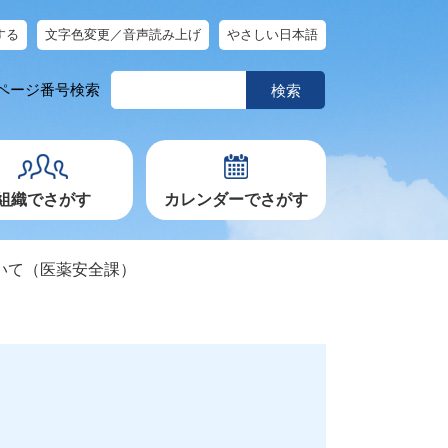
する
文字色変更／音声読み上げ
やさしい日本語
ペ
ページ番号検索
ー
ジ
番
号
を
入
力
組織でさがす
カレンダーでさがす
いて（医薬安全課）