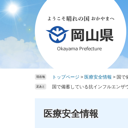
ペ
メ
ー
ニ
ジ
ュ
の
ー
先
を
頭
飛
で
ば
す。
し
て
本
文
トップページ
>
医療安全情報
>
国で
現在地
へ
国で備蓄している抗インフルエンザ
足あと
医療安全情報