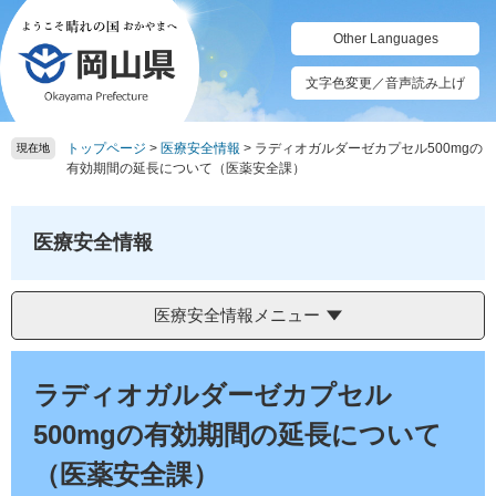
ペ
メ
ー
ニ
Other Languages
ジ
ュ
の
ー
文字色変更／音声読み上げ
先
を
頭
飛
トップページ
>
医療安全情報
>
ラディオガルダーゼカプセル500mgの
で
ば
現在地
有効期間の延長について（医薬安全課）
す。
し
て
本
医療安全情報
文
へ
医療安全情報メニュー
本
文
ラディオガルダーゼカプセル
500mgの有効期間の延長について
（医薬安全課）