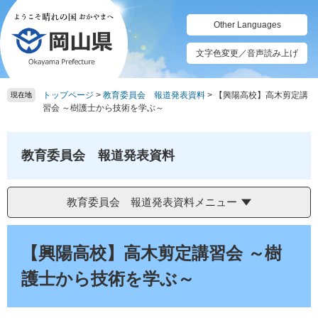
ペ
メ
ー
ニ
Other Languages
ジ
ュ
の
ー
文字色変更／音声読み上げ
先
を
頭
飛
トップページ
>
教育委員会 報道発表資料
>
【興陽高校】高木剪定講
で
ば
現在地
習会 ～樹護士から技術を学ぶ～
す。
し
て
本
教育委員会 報道発表資料
文
へ
教育委員会 報道発表資料メニュー
本
文
【興陽高校】高木剪定講習会 ～樹
護士から技術を学ぶ～