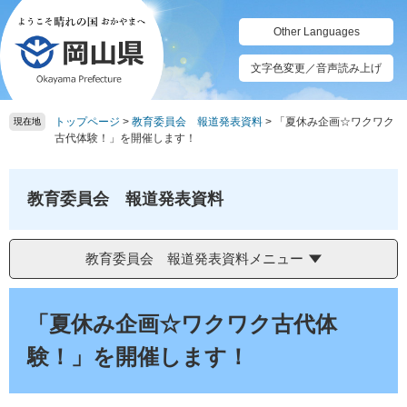
ペ
メ
ー
ニ
Other Languages
ジ
ュ
の
ー
文字色変更／音声読み上げ
先
を
頭
飛
トップページ
>
教育委員会 報道発表資料
>
「夏休み企画☆ワクワク
で
ば
現在地
古代体験！」を開催します！
す。
し
て
本
教育委員会 報道発表資料
文
へ
教育委員会 報道発表資料メニュー
本
文
「夏休み企画☆ワクワク古代体
験！」を開催します！