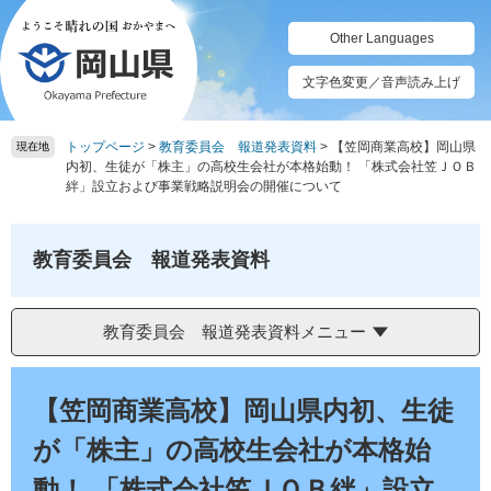
ペ
メ
ー
ニ
Other Languages
ジ
ュ
の
ー
文字色変更／音声読み上げ
先
を
頭
飛
トップページ
>
教育委員会 報道発表資料
>
【笠岡商業高校】岡山県
で
ば
現在地
内初、生徒が「株主」の高校生会社が本格始動！ 「株式会社笠ＪＯＢ
す。
し
絆」設立および事業戦略説明会の開催について
て
本
文
教育委員会 報道発表資料
へ
教育委員会 報道発表資料メニュー
本
文
【笠岡商業高校】岡山県内初、生徒
が「株主」の高校生会社が本格始
動！ 「株式会社笠ＪＯＢ絆」設立