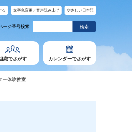
する
文字色変更／音声読み上げ
やさしい日本語
ペ
ページ番号検索
ー
ジ
番
号
を
入
力
組織でさがす
カレンダーでさがす
ンター体験教室