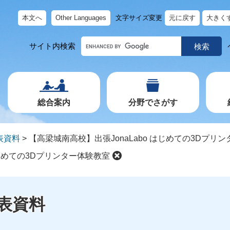
本文へ
Other Languages
文字サイズ変更
元に戻す
大きく
キ
サイト内検索
ー
ワ
ー
ド
で
探
す
総合案内
分野でさがす
表資料
>
【高梁城南高校】出張JonaLabo はじめての3Dプリ
はじめての3Dプリンター体験教室
表資料