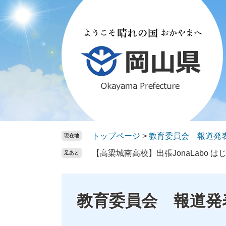
ペ
メ
ー
ニ
ジ
ュ
の
ー
先
を
頭
飛
で
ば
す。
し
て
本
文
トップページ
>
教育委員会 報道発
現在地
へ
【高梁城南高校】出張JonaLabo 
足あと
教育委員会 報道発