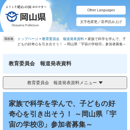
ペ
メ
ー
ニ
Other Languages
ジ
ュ
の
ー
文字色変更／音声読み上げ
先
を
頭
飛
トップページ
>
教育委員会 報道発表資料
>
家族で科学を学んで、子
で
ば
現在地
どもの好奇心を引き出そう！ ～岡山県「宇宙の学校Ⓡ」参加者募集～
す。
し
て
本
教育委員会 報道発表資料
文
へ
教育委員会 報道発表資料メニュー
本
文
家族で科学を学んで、子どもの好
奇心を引き出そう！ ～岡山県「宇
宙の学校Ⓡ」参加者募集～