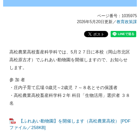
ページ番号：1035975
2026年5月20日更新
／
教育政策課
高松農業高校畜産科学科では、5月２７日に本校（岡山市北区
高松原古才）でふれあい動物園を開催しますので、お知らせ
します。
参 加 者
・庄内子育て広場 0歳児～2歳児 ７～８名とその保護者
・高松農業高校畜産科学科２年 科目「生物活用」選択者 ３８
名
【ふれあい動物園】を開催します（高松農業高校） [PDF
ファイル／258KB]