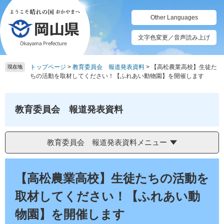
ペ
メ
ー
ニ
Other Languages
ジ
ュ
の
ー
文字色変更／音声読み上げ
先
を
頭
飛
トップページ
>
教育委員会 報道発表資料
>
【高松農業高校】生徒た
で
ば
現在地
ちの活動を取材してください！【ふれあい動物園】を開催します
す。
し
て
本
教育委員会 報道発表資料
文
へ
教育委員会 報道発表資料メニュー
本
文
【高松農業高校】生徒たちの活動を
取材してください！【ふれあい動
物園】を開催します