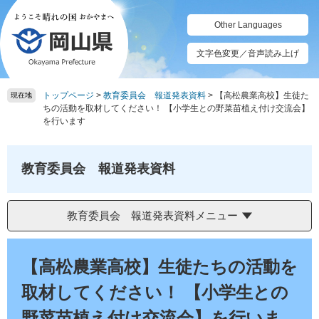
ペ
メ
ー
ニ
Other Languages
ジ
ュ
の
ー
文字色変更／音声読み上げ
先
を
頭
飛
トップページ
>
教育委員会 報道発表資料
>
【高松農業高校】生徒た
で
ば
現在地
ちの活動を取材してください！ 【小学生との野菜苗植え付け交流会】
す。
し
を行います
て
本
文
教育委員会 報道発表資料
へ
教育委員会 報道発表資料メニュー
本
文
【高松農業高校】生徒たちの活動を
取材してください！ 【小学生との
野菜苗植え付け交流会】を行いま