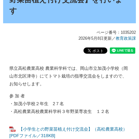
す
ページ番号：1035202
2026年5月8日更新
／
教育政策課
県立高松農業高校 農業科学科では、岡山市立加茂小学校（岡
山市北区津寺）にてトマト栽培の指導交流会をしますので、
お知らせします。
参 加 者
・加茂小学校２年生 2７名
・高松農業高校農業科学科３年野菜専攻生 １２名
【小学生との野菜苗植え付け交流会】（高松農業高校）
[PDFファイル／318KB]