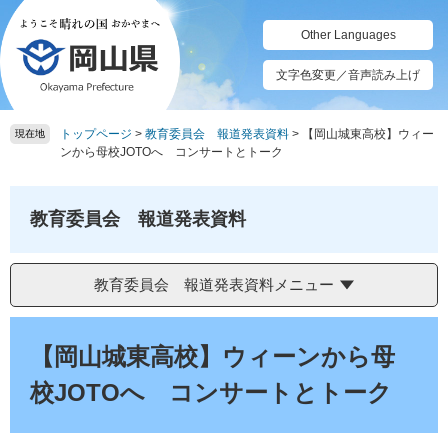
ペ
メ
ー
ニ
Other Languages
ジ
ュ
の
ー
文字色変更／音声読み上げ
先
を
頭
飛
トップページ
>
教育委員会 報道発表資料
>
【岡山城東高校】ウィー
で
ば
現在地
ンから母校JOTOへ コンサートとトーク
す。
し
て
本
教育委員会 報道発表資料
文
へ
教育委員会 報道発表資料メニュー
本
文
【岡山城東高校】ウィーンから母
校JOTOへ コンサートとトーク