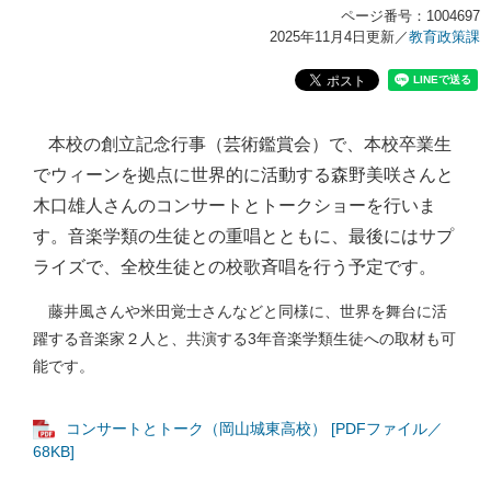
ページ番号：1004697
2025年11月4日更新
／
教育政策課
本校の創立記念行事（芸術鑑賞会）で、本校卒業生
​
でウィーンを拠点に世界的に活動する森野美咲さんと
木口雄人さんのコンサートとトークショーを行いま
す。音楽学類の生徒との重唱とともに、最後にはサプ
ライズで、全校生徒との校歌斉唱を行う予定です。
藤井風さんや米田覚士さんなどと同様に、世界を舞台に活
躍する音楽家２人と、共演する3年音楽学類生徒への取材も可
能です。
コンサートとトーク（岡山城東高校） [PDFファイル／
68KB]