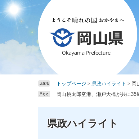
ペ
メ
ー
ニ
ジ
ュ
の
ー
先
を
頭
飛
で
ば
す。
し
て
本
文
トップページ
>
県政ハイライト
>
岡
現在地
へ
岡山桃太郎空港、瀬戸大橋が共に35周
足あと
県政ハイライト