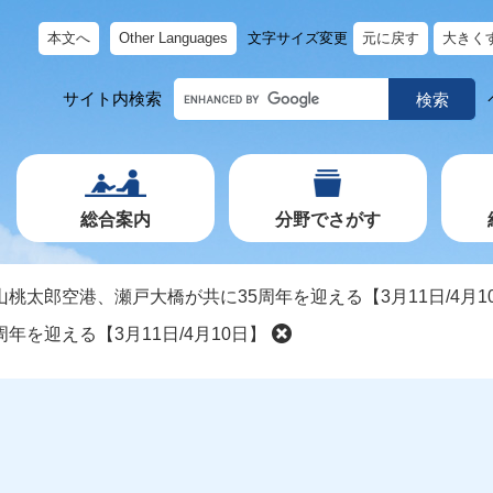
本文へ
Other Languages
文字サイズ変更
元に戻す
大きく
キ
サイト内検索
ー
ワ
ー
ド
で
探
す
総合案内
分野でさがす
山桃太郎空港、瀬戸大橋が共に35周年を迎える【3月11日/4月1
年を迎える【3月11日/4月10日】