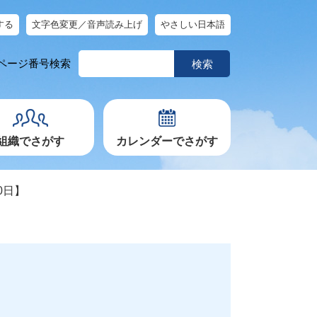
する
文字色変更／音声読み上げ
やさしい日本語
ペ
ページ番号検索
ー
ジ
番
号
を
入
力
組織でさがす
カレンダーでさがす
0日】