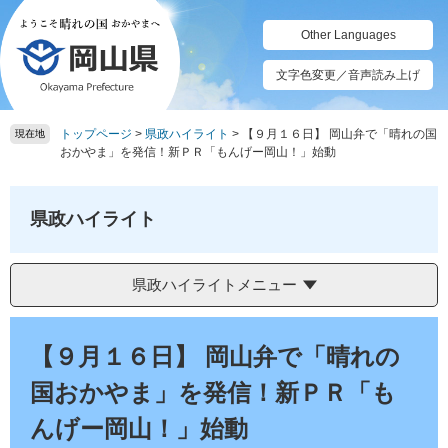
ペ
メ
ー
ニ
Other Languages
ジ
ュ
の
ー
文字色変更／音声読み上げ
先
を
頭
飛
トップページ
>
県政ハイライト
>
【９月１６日】 岡山弁で「晴れの国
で
ば
現在地
おかやま」を発信！新ＰＲ「もんげー岡山！」始動
す。
し
て
本
県政ハイライト
文
へ
県政ハイライトメニュー
本
文
【９月１６日】 岡山弁で「晴れの
国おかやま」を発信！新ＰＲ「も
んげー岡山！」始動