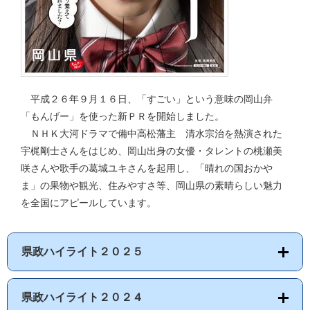
平成２６年９月１６日、「すごい」という意味の岡山弁
「もんげー」を使った新ＰＲを開始しました。
ＮＨＫ大河ドラマで備中高松藩主 清水宗治を熱演された
宇梶剛士さんをはじめ、岡山出身の女優・タレントの桃瀬美
咲さんや歌手の葛城ユキさんを起用し、「晴れの国おかや
ま」の果物や観光、住みやすさ等、岡山県の素晴らしい魅力
を全国にアピールしています。
県政ハイライト２０２５
県政ハイライト２０２４