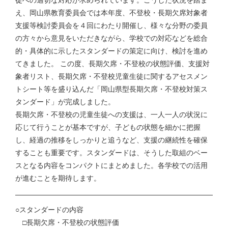
え、岡山県教育委員会では本年度、不登校・長期欠席対象者
支援等検討委員会を４回にわたり開催し、様々な分野の委員
の方々から意見をいただきながら、学校での対応などを総合
的・具体的に示したスタンダードの策定に向け、検討を進め
てきました。 この度、長期欠席・不登校の状態評価、支援対
象者リスト、長期欠席・不登校児童生徒に関するアセスメン
トシート等を盛り込んだ「岡山県型長期欠席・不登校対策ス
タンダード」が完成しました。
長期欠席・不登校の児童生徒への支援は、一人一人の状況に
応じて行うことが基本ですが、子どもの状態を細かに把握
し、経過の推移をしっかりと追うなど、支援の継続性を確保
することも重要です。スタンダードは、そうした取組のベー
スとなる内容をコンパクトにまとめました。各学校での活用
が進むことを期待します。
○スタンダードの内容
□長期欠席・不登校の状態評価