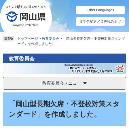
ペ
メ
ー
ニ
Other Languages
ジ
ュ
の
ー
文字色変更／音声読み上げ
先
を
頭
飛
トップページ
>
教育委員会
>
「岡山型長期欠席・不登校対策スタンダ
で
ば
現在地
ード」を作成しました。
す。
し
て
本
教育委員会
文
へ
教育委員会メニュー
本
文
「岡山型長期欠席・不登校対策スタ
ンダード」を作成しました。