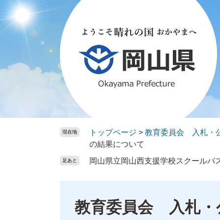
ペ
メ
ー
ニ
ジ
ュ
の
ー
先
を
頭
飛
で
ば
す。
し
て
本
文
トップページ
>
教育委員会 入札・
現在地
へ
の結果について
岡山県立岡山西支援学校スクールバ
足あと
教育委員会 入札・