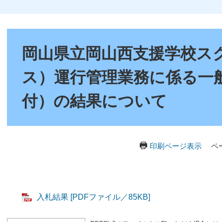
本
文
岡山県立岡山西支援学校ス
ス）運行管理業務に係る一
付）の結果について
印刷ページ表示
ペ
入札結果 [PDFファイル／85KB]