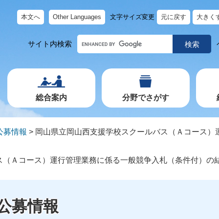
本文へ
Other Languages
文字サイズ変更
元に戻す
大きく
キ
サイト内検索
ー
ワ
ー
ド
で
探
す
総合案内
分野でさがす
公募情報
>
岡山県立岡山西支援学校スクールバス（Ａコース）
ス（Ａコース）運行管理業務に係る一般競争入札（条件付）の
公募情報