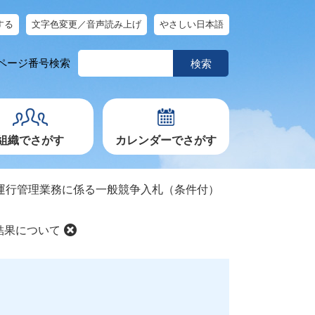
する
文字色変更／音声読み上げ
やさしい日本語
ペ
ページ番号検索
ー
ジ
番
号
を
入
力
組織でさがす
カレンダーでさがす
運行管理業務に係る一般競争入札（条件付）
結果について