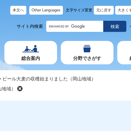
本文へ
Other Languages
文字サイズ変更
元に戻す
大きく
キ
サイト内検索
ー
ワ
ー
ド
で
探
す
総合案内
分野でさがす
>
ビール大麦の収穫始まりました（岡山地域）
山地域）