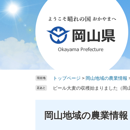
ペ
メ
ー
ニ
ジ
ュ
の
ー
先
を
頭
飛
で
ば
す。
し
て
本
文
トップページ
>
岡山地域の農業情報
現在地
へ
ビール大麦の収穫始まりました（岡
足あと
岡山地域の農業情報