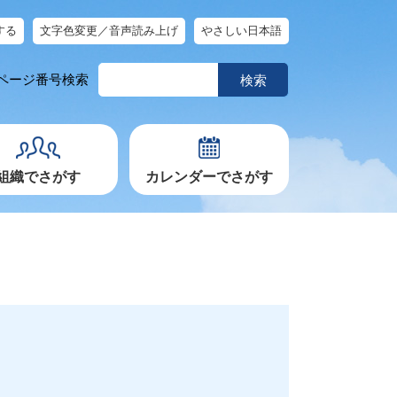
する
文字色変更／音声読み上げ
やさしい日本語
ペ
ページ番号検索
ー
ジ
番
号
を
入
力
組織でさがす
カレンダーでさがす