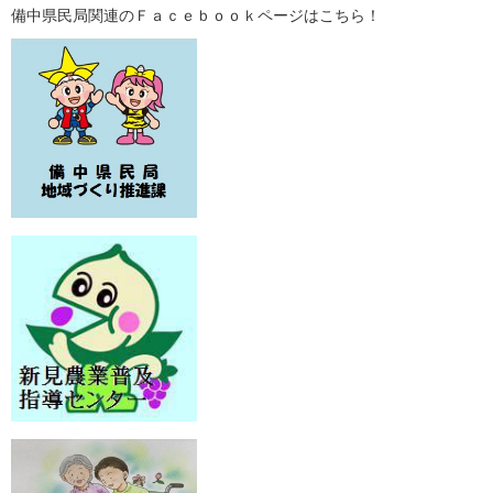
備中県民局関連のＦａｃｅｂｏｏｋページはこちら！