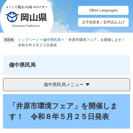
ペ
メ
ー
ニ
Other Languages
ジ
ュ
の
ー
文字色変更／音声読み上げ
先
を
頭
飛
トップページ
>
備中県民局
>
「井原市環境フェア」を開催します！
で
ば
現在地
令和８年５月２５日発表
す。
し
て
本
備中県民局
文
へ
備中県民局メニュー
本
文
「井原市環境フェア」を開催しま
す！ 令和８年５月２５日発表