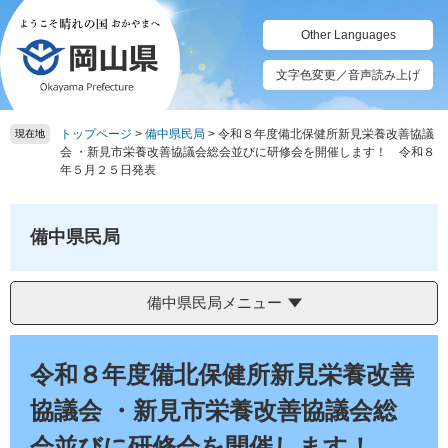
ペ
メ
ー
ニ
Other Languages
ジ
ュ
の
ー
文字色変更／音声読み上げ
先
を
頭
飛
トップページ
>
備中県民局
>
令和８年度備北保健所新見栄養改善協議
で
ば
現在地
会 ・新見市栄養改善協議会総会並びに研修会を開催します！ 令和８
す。
し
年５月２５日発表
て
本
文
備中県民局
へ
備中県民局メニュー
本
文
令和８年度備北保健所新見栄養改善
協議会 ・新見市栄養改善協議会総
会並びに研修会を開催します！