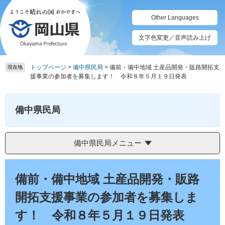
ペ
メ
ー
ニ
Other Languages
ジ
ュ
の
ー
文字色変更／音声読み上げ
先
を
頭
飛
トップページ
>
備中県民局
>
備前・備中地域 土産品開発・販路開拓支
で
ば
現在地
援事業の参加者を募集します！ 令和８年５月１９日発表
す。
し
て
本
備中県民局
文
へ
備中県民局メニュー
本
文
備前・備中地域 土産品開発・販路
開拓支援事業の参加者を募集しま
す！ 令和８年５月１９日発表