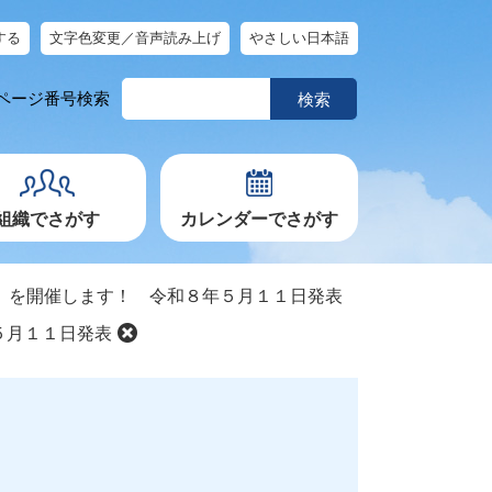
する
文字色変更／音声読み上げ
やさしい日本語
ペ
ページ番号検索
ー
ジ
番
号
を
入
力
組織でさがす
カレンダーでさがす
」を開催します！ 令和８年５月１１日発表
５月１１日発表