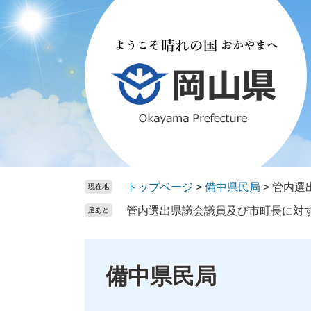
ペ
メ
ー
ニ
ジ
ュ
の
ー
先
を
頭
飛
で
ば
す。
し
て
本
文
トップページ
>
備中県民局
>
管内選
現在地
へ
管内選出県議会議員及び市町長に対
足あと
備中県民局