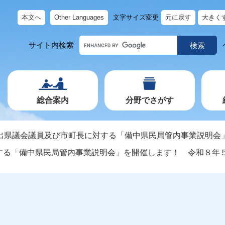
本文へ
Other Languages
文字サイズ変更
元に戻す
大きく
キ
サイト内検索
ー
ワ
ー
ド
で
探
す
総合案内
分野でさがす
出県議会議員及び市町長に対する「備中県民局管内事業説明会
する「備中県民局管内事業説明会」を開催します！ 令和８年