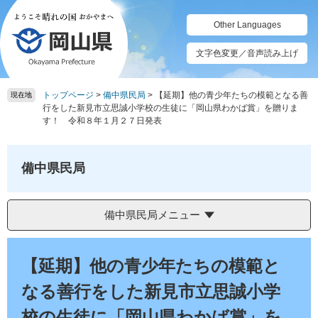
ペ
メ
ー
ニ
Other Languages
ジ
ュ
の
ー
文字色変更／音声読み上げ
先
を
頭
飛
トップページ
>
備中県民局
>
【延期】他の青少年たちの模範となる善
で
ば
現在地
行をした新見市立思誠小学校の生徒に「岡山県わかば賞」を贈りま
す。
し
す！ 令和８年１月２７日発表
て
本
文
備中県民局
へ
備中県民局メニュー
本
文
【延期】他の青少年たちの模範と
なる善行をした新見市立思誠小学
校の生徒に「岡山県わかば賞」を