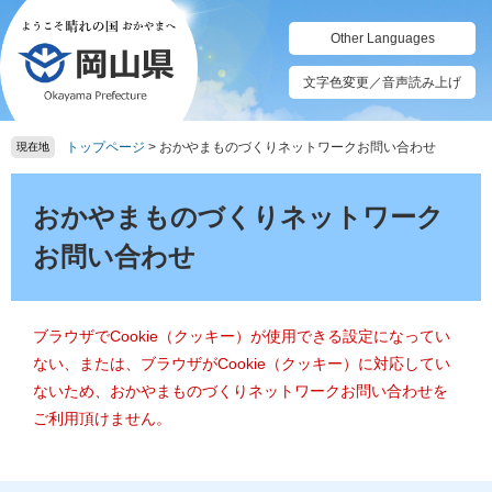
ペ
メ
ー
ニ
Other Languages
ジ
ュ
の
ー
文字色変更／音声読み上げ
先
を
頭
飛
トップページ
>
おかやまものづくりネットワークお問い合わせ
で
ば
現在地
す。
し
本
て
文
おかやまものづくりネットワーク
本
文
お問い合わせ
へ
ブラウザでCookie（クッキー）が使用できる設定になってい
ない、または、ブラウザがCookie（クッキー）に対応してい
ないため、おかやまものづくりネットワークお問い合わせを
ご利用頂けません。