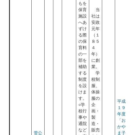
もを
保育
当
施設
社は
へあ
安政
ずけ
元年
る際
（１
の保
８５
育料
４
の一
年）
部を
に創
補助
業。
する
学
制度
校制
を設
服、
けま
体操
す。
服の
平成
○学
企
１９
校行
画・
年度
事や
製
「お
通院
造・
かや
など
販売
菅公
ま子