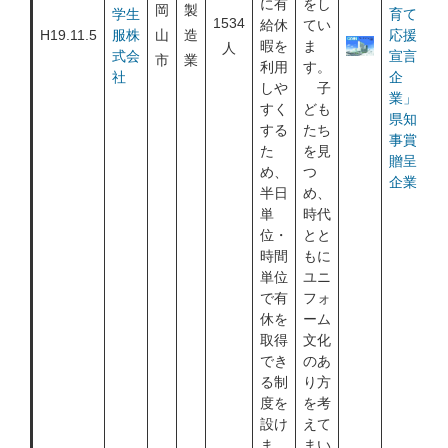
に有
をし
岡
製
学生
育て
1534
給休
てい
H19.11.5
服株
山
造
応援
暇を
ま
人
式会
宣言
市
業
利用
す。
社
企
しや
子
業」
すく
ども
県知
する
たち
事賞
た
を見
贈呈
め、
つ
企業
半日
め、
単
時代
位・
とと
時間
もに
単位
ユニ
で有
フォ
休を
ーム
取得
文化
でき
のあ
る制
り方
度を
を考
設け
えて
ま
まい