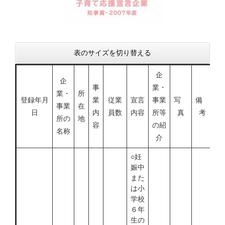
表のサイズを切り替える
企
企
事
業・
業・
所
登録年月
業
従業
宣言
事業
写
備
事業
在
日
内
員数
内容
所等
真
考
所の
地
容
の紹
名称
介
○妊
娠中
また
は小
学校
６年
生の