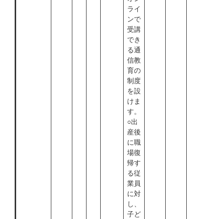
ライ
ンで
受講
でき
る通
信教
育の
制度
を設
けま
す。
○出
産後
に職
場復
帰す
る従
業員
に対
し、
子ど