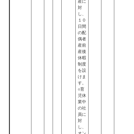
産に
対
し、
１０
日間
の配
偶者
産前
産後
休暇
制度
を設
けま
す。
○育
児休
業中
の社
員に
対
し、
オン