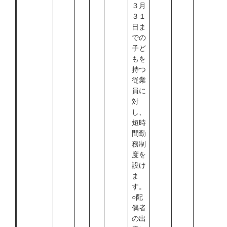
３月
３１
日ま
での
子ど
もを
持つ
従業
員に
対
し、
短時
間勤
務制
度を
設け
ま
す。
○配
偶者
の出