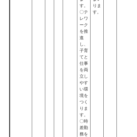
す。
りま
〇テ
す。
レワ
ーク
を推
進
し、
子育
てと
仕事
を両
立し
やす
い環
境を
つく
りま
す。
〇時
差勤
務を