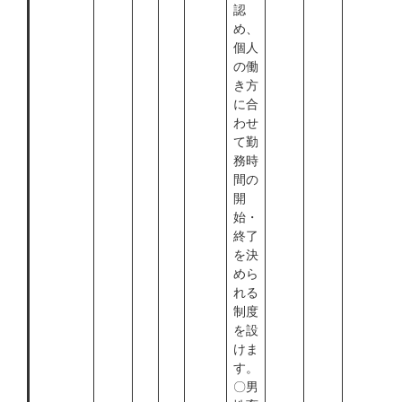
認
め、
個人
の働
き方
に合
わせ
て勤
務時
間の
開
始・
終了
を決
めら
れる
制度
を設
けま
す。
〇男