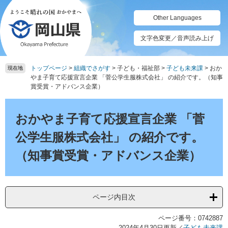
ペ
メ
ー
ニ
Other Languages
ジ
ュ
の
ー
文字色変更／音声読み上げ
先
を
頭
飛
トップページ
>
組織でさがす
>
子ども・福祉部
>
子ども未来課
>
おか
で
ば
現在地
やま子育て応援宣言企業 「菅公学生服株式会社」 の紹介です。（知事
す。
し
賞受賞・アドバンス企業）
て
本
本
文
文
おかやま子育て応援宣言企業 「菅
へ
公学生服株式会社」 の紹介です。
（知事賞受賞・アドバンス企業）
ページ内目次
ページ番号：0742887
2024年4月30日更新
／
子ども未来課