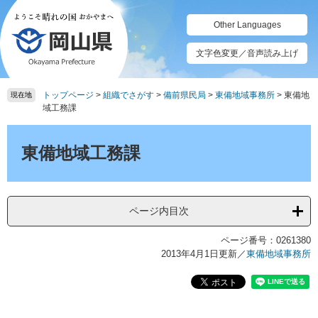
ペ
メ
ー
ニ
Other Languages
ジ
ュ
の
ー
文字色変更／音声読み上げ
先
を
頭
飛
トップページ
>
組織でさがす
>
備前県民局
>
東備地域事務所
>
東備地
で
ば
現在地
域工務課
す。
し
て
本
本
文
東備地域工務課
文
へ
ページ内目次
ページ番号：0261380
2013年4月1日更新
／
東備地域事務所