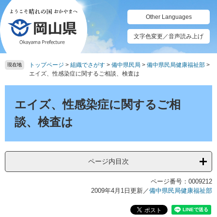
ペ
メ
ー
ニ
Other Languages
ジ
ュ
の
ー
文字色変更／音声読み上げ
先
を
頭
飛
トップページ
>
組織でさがす
>
備中県民局
>
備中県民局健康福祉部
>
で
ば
現在地
エイズ、性感染症に関するご相談、検査は
す。
し
て
本
本
文
エイズ、性感染症に関するご相
文
へ
談、検査は
ページ内目次
ページ番号：0009212
2009年4月1日更新
／
備中県民局健康福祉部