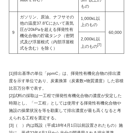
もの
ガソリン、原油、ナフサその
1,000kL以
他の温度37.8℃において蒸気
上のもの
圧が20kPaを超える揮発性有
9
60,000
機化合物の貯蔵タンク（密閉
2,000kL以
式及び浮屋根式（内部浮屋根
[7]
上のもの
式を含む）を除く）
[1]排出基準の単位「ppmC」は、揮発性有機化合物の排出濃
度を示す単位であり、炭素換算（炭素数×物質濃度）した容積
比百万分率で表す。
[2]試料の採取は一工程で揮発性有機化合物の濃度が安定した
時期とし、「一工程」としては使用する揮発性有機化合物や
施設の操業状況を等を勘案して排出濃度が最も高くなると考
えられる工程を選定する。
[3]（ ）内は既設（平成18年4月1日以前設置されたもの）施
設に、平成22年4月1日から当分の間適用される排出基準。