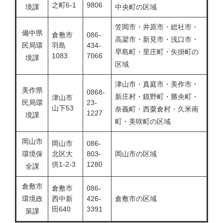
之町6-1
9806
境課
中央町の区域
笠岡市・井原市・総社市・
備中県
倉敷市
086-
高梁市・新見市・浅口市・
民局環
羽島
434-
早島町・里庄町・矢掛町の
1083
7066
境課
区域
津山市・真庭市・美作市・
美作県
0868-
新庄村・鏡野町・勝央町・
津山市
民局環
23-
山下53
奈義町・西粟倉村・久米南
1227
境課
町・美咲町の区域
岡山市
岡山市
086-
環境保
北区大
803-
岡山市の区域
供1-2-3
1280
全課
倉敷市
倉敷市
086-
環境政
西中新
426-
倉敷市の区域
田640
3391
策課