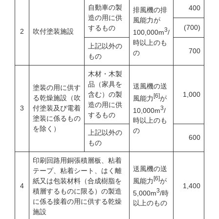
自動車の製
400
排風機の排
造の用に供
風能力が
(700)
するもの
3
2
吹付塗装施設
100,000m
/
時以上のも
上記以外の
700
の
もの
木材・木製
品（家具を
送風機の送
塗装の用に供す
含む）の製
1,000
[6]
る乾燥施設（吹
風能力
が
造の用に供
3
付塗装及び電着
3
10,000m
/
するもの
塗装に係るもの
時以上のも
を除く）
の
上記以外の
600
もの
印刷回路用銅張積層板、粘着
送風機の送
テープ、粘着シート、はく離
[6]
風能力
が
紙又は包装材料（合成樹脂を
4
1,400
3
積層するものに限る）の製造
5,000m
/時
に係る接着の用に供する乾燥
以上のもの
施設