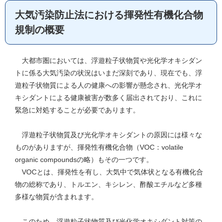
大気汚染防止法における揮発性有機化合物
規制の概要
大都市圏においては、浮遊粒子状物質や光化学オキシダン
トに係る大気汚染の状況はいまだ深刻であり、現在でも、浮
遊粒子状物質による人の健康への影響が懸念され、光化学オ
キシダントによる健康被害が数多く届出されており、これに
緊急に対処することが必要であります。
浮遊粒子状物質及び光化学オキシダントの原因には様々な
ものがありますが、揮発性有機化合物（VOC：volatile
organic compoundsの略）もその一つです。
VOCとは、揮発性を有し、大気中で気体状となる有機化合
物の総称であり、トルエン、キシレン、酢酸エチルなど多種
多様な物質が含まれます。
このため、浮遊粒子状物質及び光化学オキシダント対策の