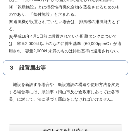
[4]「乾燥施設」とは揮発性有機化合物を蒸発させるためのも
のであり、「焼付施設」も含まれる。
[5]送風機が設置されていない場合は、排風機の排風能力とす
る。
[6]平成18年4月1日前に設置されていた貯蔵タンクについて
は、容量2,000kL以上のものに排出基準（60,000ppmC）が適
用され、容量2,000kL未満のものは排出基準は適用されない。
３ 設置届出等
施設を新設する場合や、既設施設の構造や使用方法を変更
する場合等には、県知事（岡山市及び倉敷市にあっては各市
長）に対して、法に基づく届出をしなければいけません。
表のサイズを切り替える