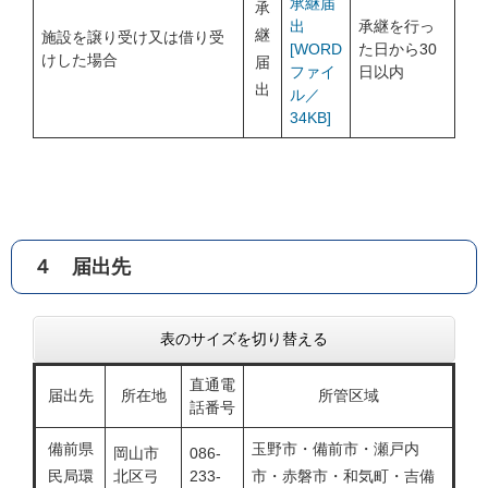
承継届
承
承継を行っ
出
継
施設を譲り受け又は借り受
た日から30
[WORD
けした場合
届
日以内
ファイ
出
ル／
34KB]
４ 届出先
表のサイズを切り替える
直通電
届出先
所在地
所管区域
話番号
備前県
玉野市・備前市・瀬戸内
岡山市
086-
民局環
北区弓
233-
市・赤磐市・和気町・吉備