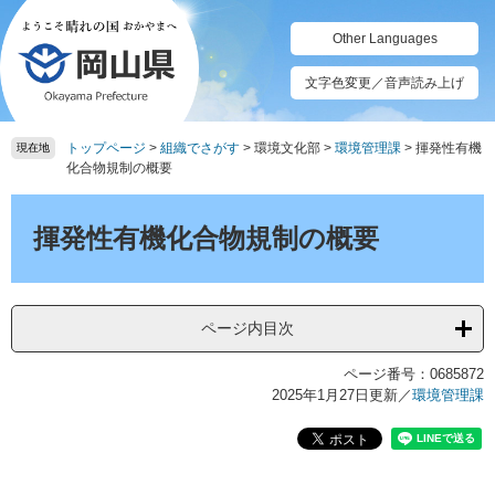
ペ
メ
ー
ニ
Other Languages
ジ
ュ
の
ー
文字色変更／音声読み上げ
先
を
頭
飛
トップページ
>
組織でさがす
>
環境文化部
>
環境管理課
>
揮発性有機
で
ば
現在地
化合物規制の概要
す。
し
て
本
本
文
揮発性有機化合物規制の概要
文
へ
ページ内目次
ページ番号：0685872
2025年1月27日更新
／
環境管理課