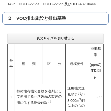
142b，HCFC-225ca，HCFC-225cb 及びHFC-43-10mee
２ VOC排出施設と排出基準
表のサイズを切り替える
排出基
準
番
種 類
区 分
規模要件
(ppmC)
号
[1][2][3]
[4]
送風機の送
揮発性有機化合物を溶剤とし
[6]
風能力
が
て使用する化学製品の製造の
1
600
3
3,000m
/時
[5]
用に供する乾燥施設
以上のもの