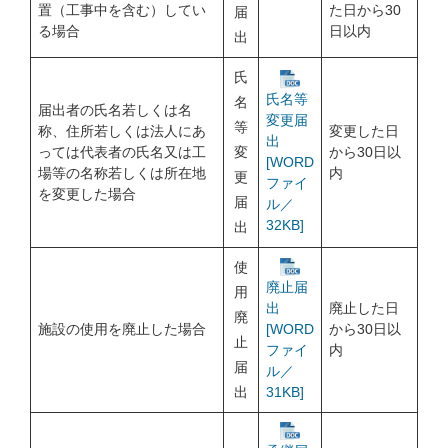
置（工事中を含む）してい
た日から30
届
る場合
日以内
出
氏
氏名等
名
届出者の氏名若しくは名
変更届
等
称、住所若しくは法人にあ
変更した日
出
っては代表者の氏名又は工
変
から30日以
[WORD
場等の名称若しくは所在地
内
更
ファイ
を変更した場合
届
ル／
32KB]
出
使
廃止届
用
廃止した日
出
廃
施設の使用を廃止した場合
から30日以
[WORD
止
内
ファイ
届
ル／
出
31KB]