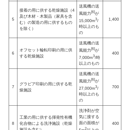
送風機の送
接着の用に供する乾燥施設（4
[6]
風能力
が
及び木材・木製品（家具を含
5
1,400
3
15,000m
/
む）の製造の用に供するもの
時以上のも
を除く）
の
送風機の送
[6]
オフセット輪転印刷の用に供
風能力
が
6
400
する乾燥施設
3
7,000m
/時
以上のもの
送風機の送
[6]
風能力
が
グラビア印刷の用に供する乾
7
700
3
27,000m
/
燥施設
時以上のも
の
洗浄剤が空
気に接する
工業の用に供する揮発性有機
面の面積が
8
化合物による洗浄施設（乾燥
400
2
施設を含む）
5m
以上の