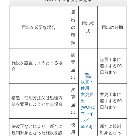
届
出
届出様
届出が必要な場合
の
届出の時期
式
種
類
設
設置工事に
置
施設を設置しようとする場
着手する60
合
届
日前まで
出
設置・
使用・
変
変更工事に
変更届
更
構造、使用方法又は処理方
着手する60
出
法を変更しようとする場合
届
日前まで
[WORD
出
ファイ
ル／
使
法改正などにより、新たに
新たに規制
55KB]
用
規制対象となった施設を設
対象となっ