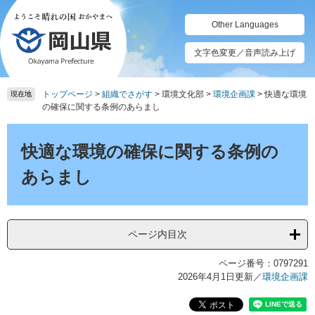
ペ
メ
ー
ニ
Other Languages
ジ
ュ
の
ー
文字色変更／音声読み上げ
先
を
頭
飛
トップページ
>
組織でさがす
>
環境文化部
>
環境企画課
>
快適な環境
で
ば
現在地
の確保に関する条例のあらまし
す。
し
て
本
本
文
快適な環境の確保に関する条例の
文
へ
あらまし
ページ内目次
ページ番号：0797291
2026年4月1日更新
／
環境企画課