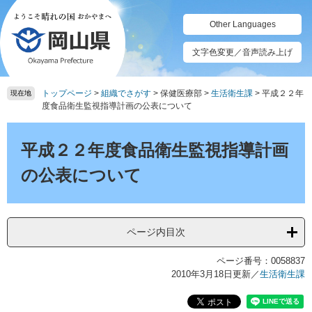
ペ
メ
ー
ニ
Other Languages
ジ
ュ
の
ー
文字色変更／音声読み上げ
先
を
頭
飛
トップページ
>
組織でさがす
>
保健医療部
>
生活衛生課
>
平成２２年
で
ば
現在地
度食品衛生監視指導計画の公表について
す。
し
て
本
本
文
平成２２年度食品衛生監視指導計画
文
へ
の公表について
ページ内目次
ページ番号：0058837
2010年3月18日更新
／
生活衛生課