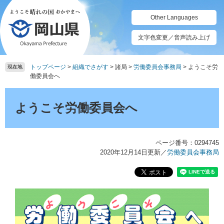
ペ
メ
ー
ニ
Other Languages
ジ
ュ
の
ー
文字色変更／音声読み上げ
先
を
頭
飛
トップページ
>
組織でさがす
>
諸局
>
労働委員会事務局
>
ようこそ労
で
ば
現在地
働委員会へ
す。
し
て
本
本
文
ようこそ労働委員会へ
文
へ
ページ番号：0294745
2020年12月14日更新
／
労働委員会事務局