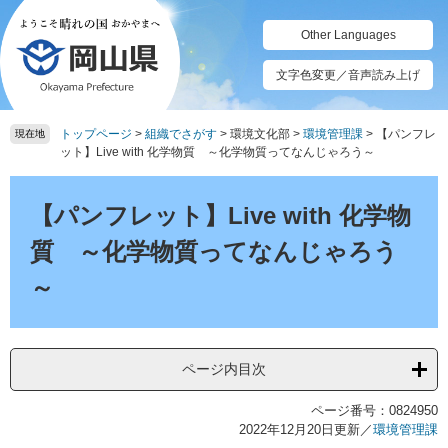
ペ
メ
ー
ニ
Other Languages
ジ
ュ
の
ー
文字色変更／音声読み上げ
先
を
頭
飛
トップページ
>
組織でさがす
>
環境文化部
>
環境管理課
>
【パンフレ
で
ば
現在地
ット】Live with 化学物質 ～化学物質ってなんじゃろう～
す。
し
て
本
本
文
【パンフレット】Live with 化学物
文
へ
質 ～化学物質ってなんじゃろう
～
ページ内目次
ページ番号：0824950
2022年12月20日更新
／
環境管理課