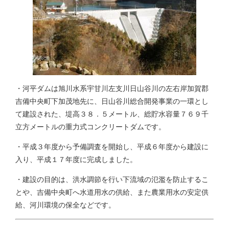
・河平ダムは旭川水系宇甘川左支川日山谷川の左右岸加賀郡
吉備中央町下加茂地先に、日山谷川総合開発事業の一環とし
て建設された、堤高３８．５メートル、総貯水容量７６９千
立方メートルの重力式コンクリートダムです。
・平成３年度から予備調査を開始し、平成６年度から建設に
入り、平成１７年度に完成しました。
・建設の目的は、洪水調節を行い下流域の氾濫を防止するこ
とや、吉備中央町へ水道用水の供給、また農業用水の安定供
給、河川環境の保全などです。