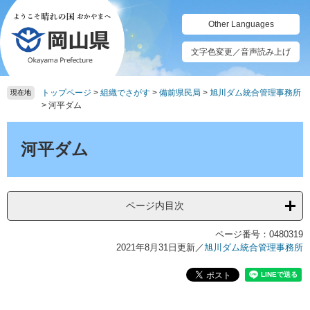
ペ
メ
ー
ニ
Other Languages
ジ
ュ
の
ー
文字色変更／音声読み上げ
先
を
頭
飛
トップページ
>
組織でさがす
>
備前県民局
>
旭川ダム統合管理事務所
で
ば
現在地
>
河平ダム
す。
し
て
本
本
文
河平ダム
文
へ
ページ内目次
ページ番号：0480319
2021年8月31日更新
／
旭川ダム統合管理事務所