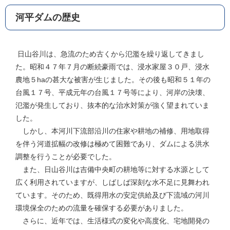
河平ダムの歴史
日山谷川は、急流のため古くから氾濫を繰り返してきまし
た。昭和４７年７月の断続豪雨では、浸水家屋３０戸、浸水
農地５haの甚大な被害が生じました。その後も昭和５１年の
台風１７号、平成元年の台風１７号等により、河岸の決壊、
氾濫が発生しており、抜本的な治水対策が強く望まれていま
した。
しかし、本河川下流部沿川の住家や耕地の補修、用地取得
を伴う河道拡幅の改修は極めて困難であり、ダムによる洪水
調整を行うことが必要でした。
また、日山谷川は吉備中央町の耕地等に対する水源として
広く利用されていますが、しばしば深刻な水不足に見舞われ
ています。そのため、既得用水の安定供給及び下流域の河川
環境保全のための流量を確保する必要がありました。
さらに、近年では、生活様式の変化や高度化、宅地開発の