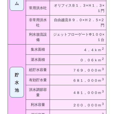
ム
オリフィスＢ１．３×Ｈ１．３×
常用洪水吐
１門
非常用洪水
自由越流Ｂ９．０×Ｈ２．５×２
吐
門
利水放流設
ジェットフローゲートΦ１００×
備
１台
２
集水面積
４．４ｋｍ
２
湛水面積
０．０６ｋｍ
３
総貯水容量
７６９，０００ｍ
貯
３
有効貯水量
６８１，０００ｍ
水
洪水調節容
池
３
４８１，０００ｍ
量
３
利水容量
２００，０００ｍ
３