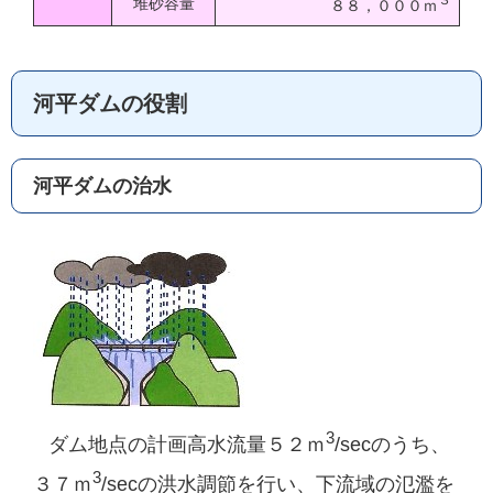
堆砂容量
８８，０００ｍ
河平ダムの役割
河平ダムの治水
3
ダム地点の計画高水流量５２ｍ
/secのうち、
3
３７ｍ
/secの洪水調節を行い、下流域の氾濫を