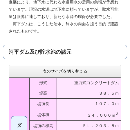
進展により、地下水に代わる水道用水の需用の急増が予想れ
ています。現況の水源は地下水に頼っていますが、取水可能
量は限界に達しており、新たな水源の確保が必要でした。
河平ダムは、こうした治水、利水の両面を担う目的で建設
されたものです。
河平ダム及び貯水池の諸元
表のサイズを切り替える
形式
重力式コンクリートダム
堤高
３８．５ｍ
堤頂長
１０７．０ｍ
３
堤体積
３４，０００ｍ
ダ
堤頂の標高
ＥＬ．２０３．５ｍ