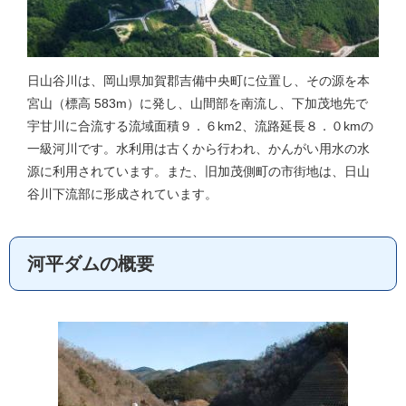
日山谷川は、岡山県加賀郡吉備中央町に位置し、その源を本
宮山（標高 583m）に発し、山間部を南流し、下加茂地先で
宇甘川に合流する流域面積９．６km2、流路延長８．０kmの
一級河川です。水利用は古くから行われ、かんがい用水の水
源に利用されています。また、旧加茂側町の市街地は、日山
谷川下流部に形成されています。
河平ダムの概要