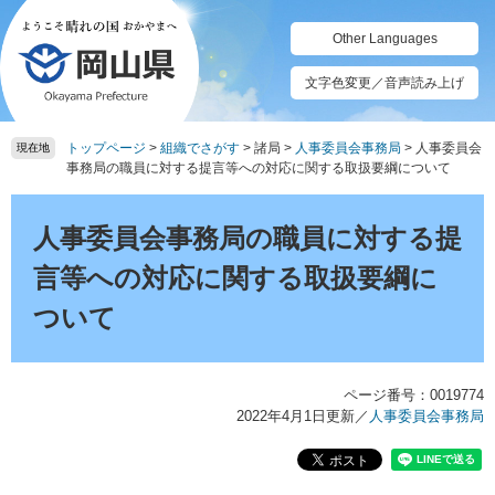
ペ
メ
ー
ニ
Other Languages
ジ
ュ
の
ー
文字色変更／音声読み上げ
先
を
頭
飛
トップページ
>
組織でさがす
>
諸局
>
人事委員会事務局
>
人事委員会
で
ば
現在地
事務局の職員に対する提言等への対応に関する取扱要綱について
す。
し
て
本
本
文
人事委員会事務局の職員に対する提
文
へ
言等への対応に関する取扱要綱に
ついて
ページ番号：0019774
2022年4月1日更新
／
人事委員会事務局