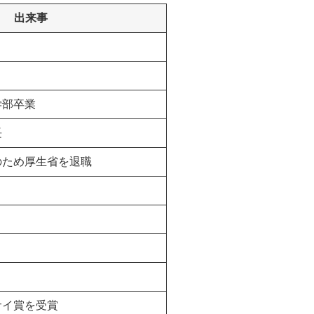
出来事
。
学部卒業
長
のため厚生省を退職
サイ賞を受賞