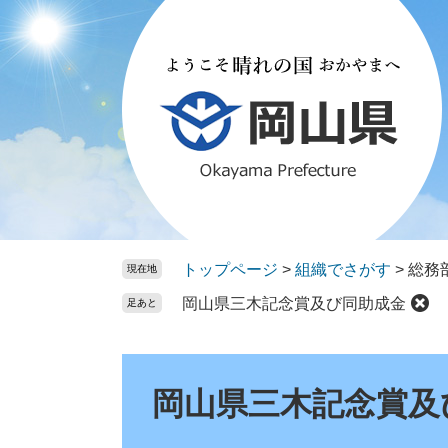
ペ
メ
ー
ニ
ジ
ュ
の
ー
先
を
頭
飛
で
ば
す。
し
て
本
文
トップページ
>
組織でさがす
>
総務
現在地
へ
岡山県三木記念賞及び同助成金
足あと
本
文
岡山県三木記念賞及