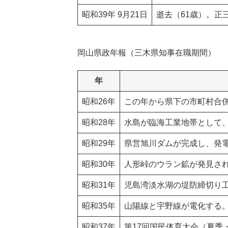
昭和39年 9月21日
逝去（61歳）。正
岡山県政年報（三木県知事在職期間）
年
昭和26年
この年から県下の市町村合
昭和28年
水島が臨海工業地帯として
昭和29年
県営旭川ダムが完成し、発
昭和30年
人形峠のウラン鉱が発見さ
昭和31年
児島湾淡水湖の堤防締切り
昭和35年
山陽線と宇野線が電化する
昭和37年
第17回国民体育大会（夏季