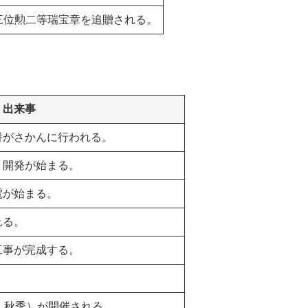
三位勲二等瑞宝章を追贈される。
出来事
併がさかんに行われる。
、開発が始まる。
電が始まる。
れる。
工事が完成する。
。
・秋季）が開催される。