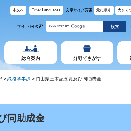
本文へ
Other Languages
文字サイズ変更
元に戻す
大きく
キ
サイト内検索
ー
ワ
ー
ド
で
探
す
総合案内
分野でさがす
部
>
総務学事課
>
岡山県三木記念賞及び同助成金
び同助成金