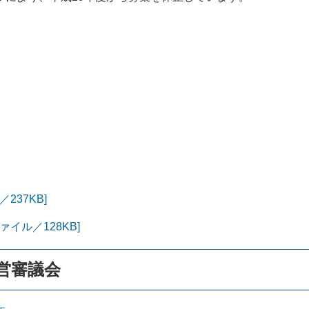
237KB]
イル／128KB]
営審議会