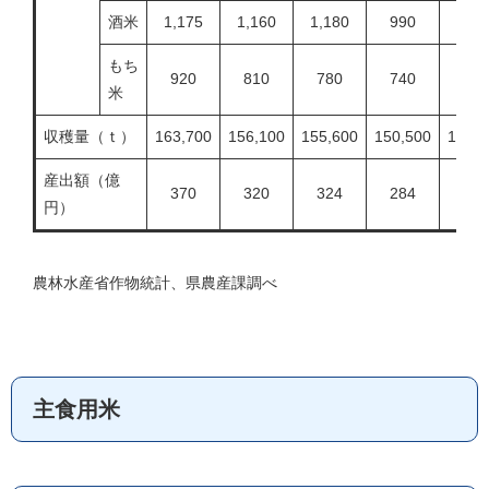
酒米
1,175
1,160
1,180
990
1,00
もち
920
810
780
740
750
米
収穫量（ｔ）
163,700
156,100
155,600
150,500
150,9
産出額（億
370
320
324
284
228
円）
農林水産省作物統計、県農産課調べ
主食用米