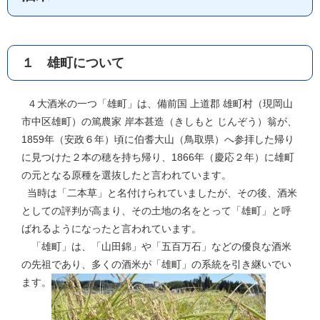
１ 雄町について
４大酒米の一つ「雄町」は、備前国 上道郡 雄町村（現岡山
市中区雄町）の篤農家 岸本甚造（きしもと じんぞう）翁が、
1859年（安政６年）頃に伯耆大山（鳥取県）へ参拝した帰り
に見つけた２本の穂を持ち帰り、1866年（慶応２年）に雄町
の元となる原種を選抜したと言われています。
当時は「二本草」と名付けられていましたが、その後、酒米
としての評判が高まり、その土地の名をとって「雄町」と呼
ばれるようになったと言われています。
「雄町」は、「山田錦」や「五百万石」などの優良な酒米
の先祖であり、多くの酒米が「雄町」の系統を引き継いでい
ます。