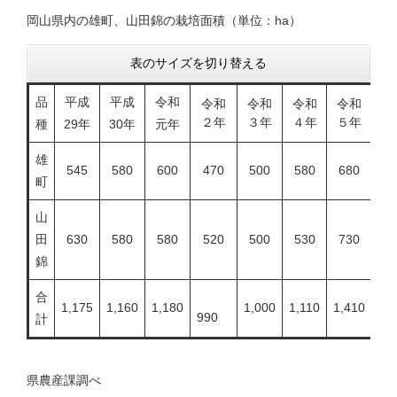
岡山県内の雄町、山田錦の栽培面積（単位：ha）
表のサイズを切り替える
品
平成
平成
令和
令和
令和
令和
令和
令
２年
３年
４年
５年
６
種
29年
30年
元年
雄
545
580
600
470
500
580
680
7
町
山
田
630
580
580
520
500
530
730
7
錦
合
1,175
1,160
1,180
1,000
1,110
1,410
1,
990
計
県農産課調べ