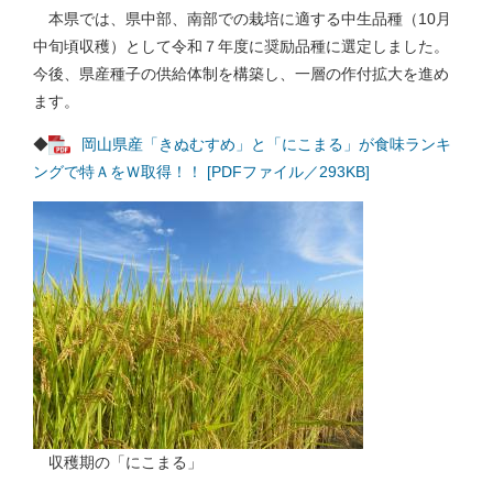
本県では、県中部、南部での栽培に適する中生品種（10月
中旬頃収穫）として令和７年度に奨励品種に選定しました。
今後、県産種子の供給体制を構築し、一層の作付拡大を進め
ます。
◆
岡山県産「きぬむすめ」と「にこまる」が食味ランキ
ングで特ＡをＷ取得！！ [PDFファイル／293KB]
収穫期の「にこまる」