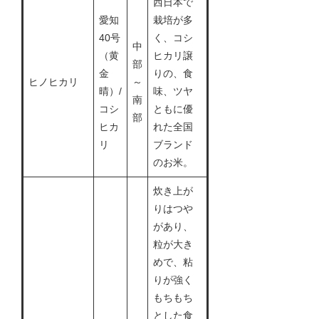
西日本で
愛知
栽培が多
40号
く、コシ
中
（黄
ヒカリ譲
部
金
りの、食
ヒノヒカリ
～
晴）/
味、ツヤ
南
コシ
ともに優
部
ヒカ
れた全国
リ
ブランド
のお米。
炊き上が
りはつや
があり、
粒が大き
めで、粘
りが強く
もちもち
とした食