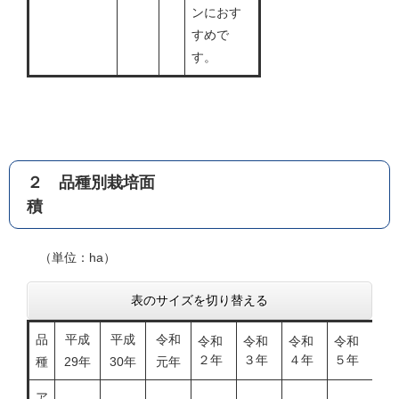
ンにおす
すめで
す。
２ 品種別栽培面
積
（単位：ha）
表のサイズを切り替える
品
平成
平成
令和
令和
令和
令和
令和
令
２年
３年
４年
５年
６
種
29年
30年
元年
ア