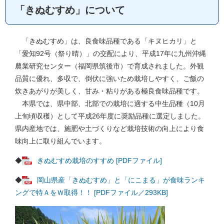
「きぬむすめ」について
「きぬむすめ」は、良食味品種である「キヌヒカリ」と
「愛知92号（祭り晴）」の交配により、平成17年に九州沖縄
農業研究センター（福岡県筑後市）で育成されました。外観
品質に優れ、多収で、倒伏に強いため栽培しやすく、ご飯の
炊きあがりが美しく、甘み・粘りがある極良食味品種です。
本県では、県中部、北部での栽培に適する中生品種（10月
上旬頃収穫）として平成26年度に奨励品種に選定しました。
県内産地では、施肥や土づくりなど栽培技術の向上により食
味向上に取り組んでいます。
◆
きぬむすめ栽培のすすめ [PDFファイル]
◆
岡山県産「きぬむすめ」と「にこまる」が食味ランキ
ングで特ＡをＷ取得！！ [PDFファイル／293KB]