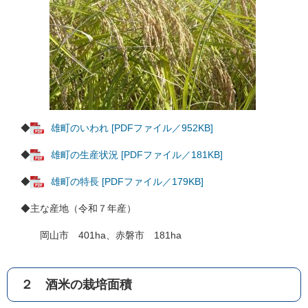
◆
雄町のいわれ [PDFファイル／952KB]
◆
雄町の生産状況 [PDFファイル／181KB]
◆
雄町の特長 [PDFファイル／179KB]
◆主な産地（令和７年産）
岡山市 401ha、赤磐市 181ha
２ 酒米の栽培面積