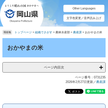
ペ
メ
ー
ニ
Other Languages
ジ
ュ
の
ー
文字色変更／音声読み上げ
先
を
頭
飛
トップページ
>
組織でさがす
>
農林水産部
>
農産課
>
おかやまの米
で
ば
現在地
す。
し
本
て
文
おかやまの米
本
文
へ
ページ内目次
ページ番号：0731235
2026年2月27日更新
／
農産課