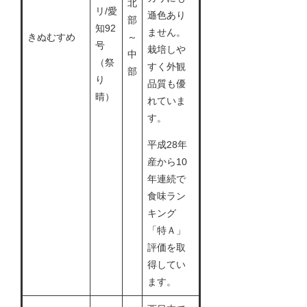
北
リ/愛
遜色あり
部
知92
ません。
きぬむすめ
～
号
栽培しや
中
（祭
すく外観
部
り
品質も優
晴）
れていま
す。
平成28年
産から10
年連続で
食味ラン
キング
「特Ａ」
評価を取
得してい
ます。