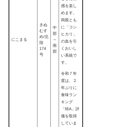
感を楽し
めます。
両親とも
きぬ
に「コシ
中
むす
部
ヒカリ」
め/北
にこまる
～
の血を引
陸
南
くおいし
174
部
号
い系統で
す。
令和７年
度は、２
年ぶりに
食味ラン
キング
「特A」評
価を取得
していま