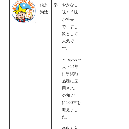
純系
部
やかな甘
淘汰
味と旨味
が特長
で、すし
飯として
人気で
す。
～Topics～
大正14年
に県奨励
品種に採
用され、
令和７年
に100年を
迎えまし
た。
多収と良