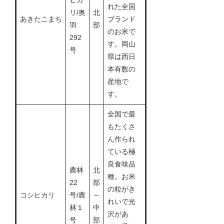
ヒカ
れた全国
リ/奥
北
あきたこまち
ブランド
羽
部
のお米で
292
す。岡山
号
県は西日
本有数の
産地で
す。
全国で最
もたくさ
ん作られ
ている極
良食味品
農林
北
種。お米
22
部
の粒がき
コシヒカリ
号/農
～
れいで光
林１
中
沢があ
号
部