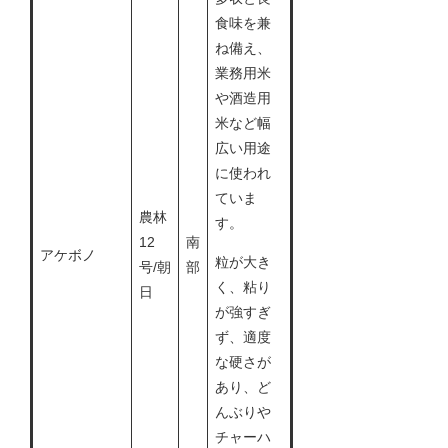
食味を兼
ね備え、
業務用米
や酒造用
米など幅
広い用途
に使われ
ていま
農林
す。
12
南
アケボノ
粒が大き
号/朝
部
く、粘り
日
が強すぎ
ず、適度
な硬さが
あり、ど
んぶりや
チャーハ