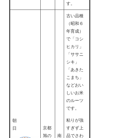
す。
古い品種
（昭和６
年育成）
で「コシ
ヒカリ」
「ササニ
シキ」
「あきた
こまち」
などおい
しいお米
のルーツ
です。
粘りが強
朝
京都
すぎず上
日
旭の
南
品でさわ