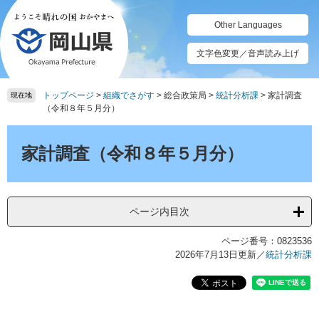
ペ
メ
ー
ニ
Other Languages
ジ
ュ
の
ー
文字色変更／音声読み上げ
先
を
頭
飛
トップページ
>
組織でさがす
>
総合政策局
>
統計分析課
>
家計調査
で
ば
現在地
（令和８年５月分）
す。
し
て
本
本
文
家計調査（令和８年５月分）
文
へ
ページ内目次
ページ番号：0823536
2026年7月13日更新
／
統計分析課