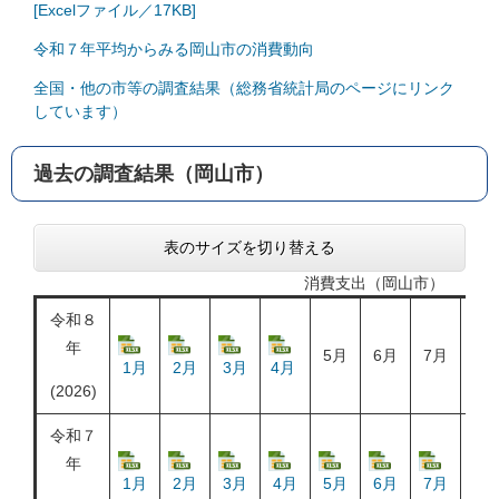
[Excelファイル／17KB]
令和７年平均からみる岡山市の消費動向
全国・他の市等の調査結果（総務省統計局のページにリンク
しています）
過去の調査結果（岡山市）
表のサイズを切り替える
消費支出（岡山市）
令和８
年
5月
6月
7月
8月
1月
2月
3月
4月
(2026)
令和７
年
1月
2月
3月
4月
5月
6月
7月
8