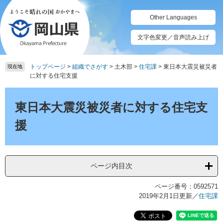
ペ
メ
ー
ニ
Other Languages
ジ
ュ
の
ー
文字色変更／音声読み上げ
先
を
頭
飛
トップページ
>
組織でさがす
>
土木部
>
住宅課
>
東日本大震災被災者
で
ば
現在地
に対する住宅支援
す。
し
て
本
本
文
東日本大震災被災者に対する住宅支
文
へ
援
ページ内目次
ページ番号：0592571
2019年2月1日更新
／
住宅課