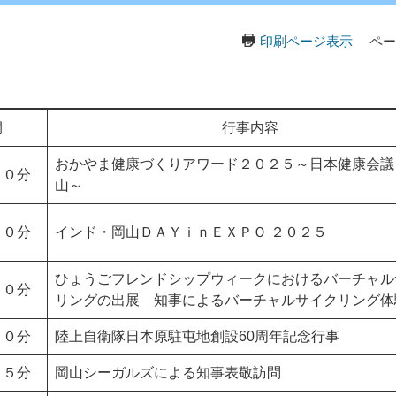
印刷ページ表示
ペー
間
行事内容
おかやま健康づくりアワード２０２５～日本健康会議
３０分
山～
００分
インド・岡山ＤＡＹｉｎＥＸＰＯ ２０２５
ひょうごフレンドシップウィークにおけるバーチャル
００分
リングの出展 知事によるバーチャルサイクリング体
００分
陸上自衛隊日本原駐屯地創設60周年記念行事
４５分
岡山シーガルズによる知事表敬訪問