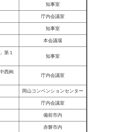
知事室
庁内会議室
知事室
本会議場
」第１
知事室
中西絢
庁内会議室
岡山コンベンションセンター
庁内会議室
備前市内
赤磐市内