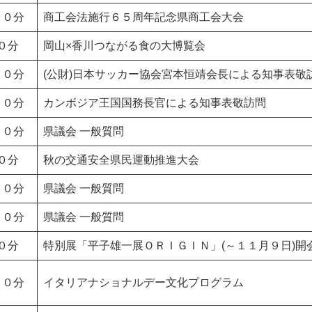
３０分
商工会法施行６５周年記念県商工会大会
０分
岡山×香川つながる食の大博覧会
５０分
(公財)日本サッカー協会宮本恒靖会長による知事表敬
５０分
カンボジア王国国務長官による知事表敬訪問
００分
県議会 一般質問
０分
秋の交通安全県民運動推進大会
００分
県議会 一般質問
００分
県議会 一般質問
０分
特別展「平子雄一展ＯＲＩＧＩＮ」(～１１月９日)開
００分
イタリアナショナルデー文化プログラム