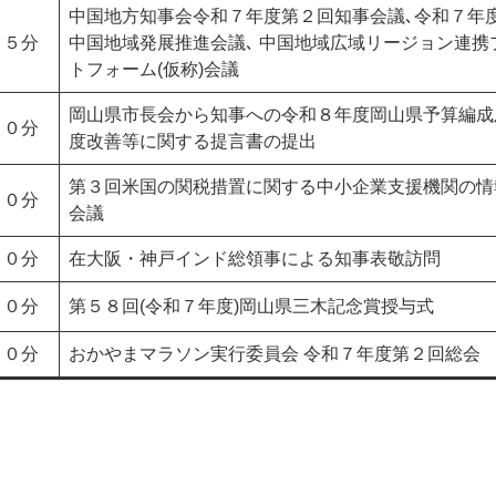
中国地方知事会令和７年度第２回知事会議､令和７年
１５分
中国地域発展推進会議､ 中国地域広域リージョン連携
トフォーム(仮称)会議
岡山県市長会から知事への令和８年度岡山県予算編成
００分
度改善等に関する提言書の提出
第３回米国の関税措置に関する中小企業支援機関の情
３０分
会議
００分
​在大阪・神戸インド総領事による知事表敬訪問
３０分
第５８回(令和７年度)岡山県三木記念賞授与式
００分
おかやまマラソン実行委員会 令和７年度第２回総会