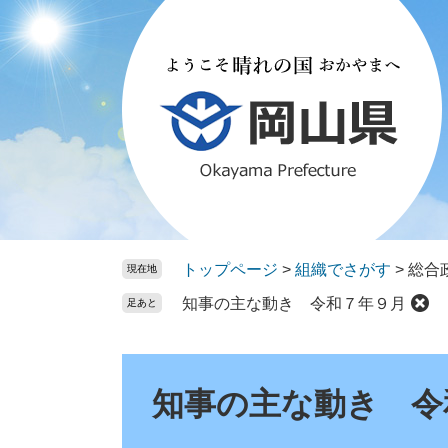
ペ
メ
ー
ニ
ジ
ュ
の
ー
先
を
頭
飛
で
ば
す。
し
て
本
文
トップページ
>
組織でさがす
>
総合
現在地
へ
知事の主な動き 令和７年９月
足あと
本
文
知事の主な動き 令