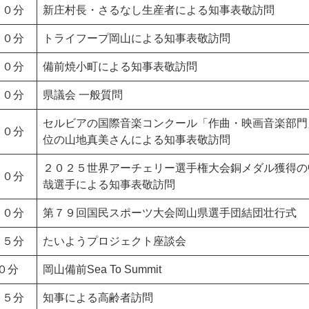
２０分
新庄村長・さるなし生産者による知事表敬訪問
２０分
トライフープ岡山による知事表敬訪問
００分
備前焼小町による知事表敬訪問
００分
県議会 一般質問
セルビアの国際音楽コンクール「作曲・映画音楽部門
４０分
位の山地真美さんによる知事表敬訪問
２０２５世界アーチェリー選手権大会銅メダル獲得の
２０分
哉選手による知事表敬訪問
００分
第７９回国民スポーツ大会岡山県選手団結団壮行式
４５分
たいようプロジェクト座談会
０分
岡山備前Sea To Summit
１５分
知事による高齢者訪問