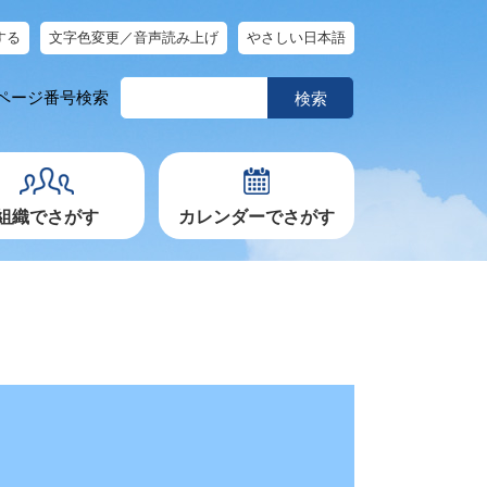
する
文字色変更／音声読み上げ
やさしい日本語
ペ
ページ番号検索
ー
ジ
番
号
を
入
力
組織でさがす
カレンダーでさがす