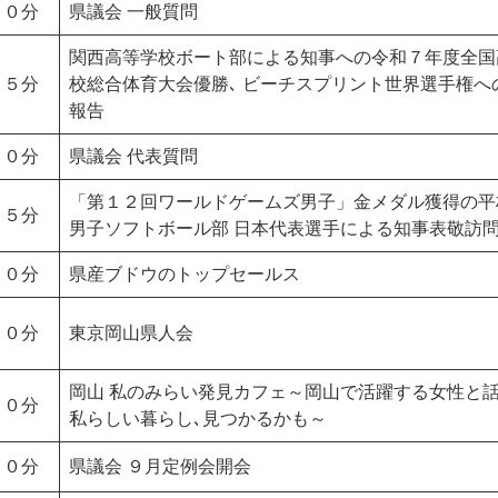
００分
県議会 一般質問
関西高等学校ボート部による知事への令和７年度全国
１５分
校総合体育大会優勝､ ビーチスプリント世界選手権へ
報告
００分
県議会 代表質問
「第１２回ワールドゲームズ男子」金メダル獲得の平
１５分
男子ソフトボール部 日本代表選手による知事表敬訪
００分
県産ブドウのトップセールス
００分
東京岡山県人会
岡山 私のみらい発見カフェ～岡山で活躍する女性と
５０分
私らしい暮らし､見つかるかも～
００分
県議会 ９月定例会開会