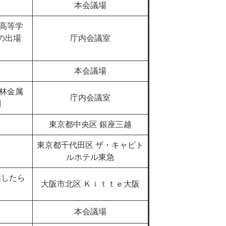
本会議場
高等学
の出場
庁内会議室
本会議場
林金属
庁内会議室
問
東京都中央区 銀座三越
東京都千代田区 ザ・キャピト
ルホテル東急
話したら
大阪市北区 Ｋｉｔｔｅ大阪
本会議場