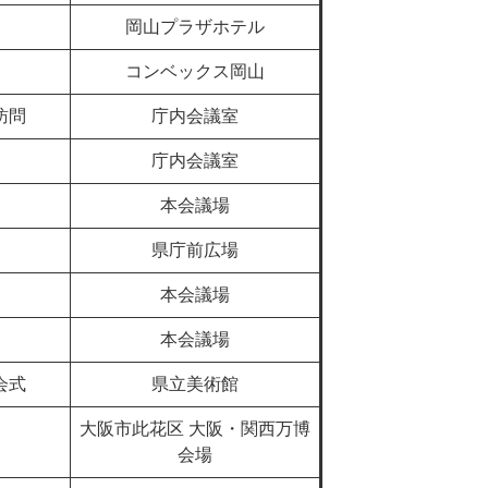
岡山プラザホテル
コンベックス岡山
訪問
庁内会議室
庁内会議室
本会議場
県庁前広場
本会議場
本会議場
会式
県立美術館
大阪市此花区 大阪・関西万博
会場