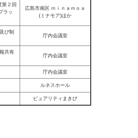
度第２回
広島市南区 ｍｉｎａｍｏａ
プラッ
(ミナモア)ほか
及び制
庁内会議室
報共有
庁内会議室
庁内会議室
ルネスホール
ピュアリティまきび