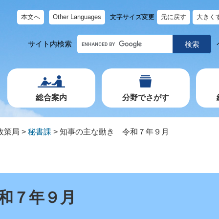
本文へ
Other Languages
文字サイズ変更
元に戻す
大きく
キ
サイト内検索
ー
ワ
ー
ド
で
探
す
総合案内
分野でさがす
政策局
>
秘書課
>
知事の主な動き 令和７年９月
和７年９月