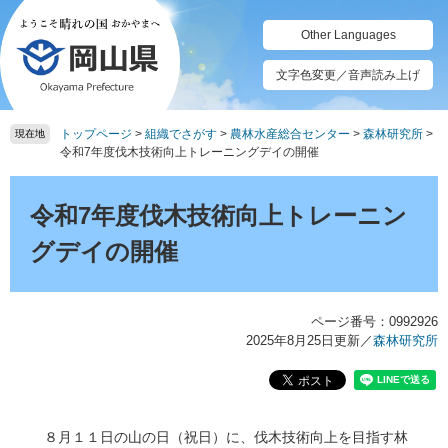
ペ
メ
ー
ニ
Other Languages
ジ
ュ
の
ー
文字色変更／音声読み上げ
先
を
頭
飛
トップページ
>
組織でさがす
>
農林水産総合センター
>
森林研究所
>
で
ば
現在地
令和7年度伐木技術向上トレーニングデイの開催
す。
し
て
本
本
文
令和7年度伐木技術向上トレーニン
文
へ
グデイの開催
ページ番号：0992926
2025年8月25日更新
／
森林研究所
８月１１日の山の日（祝日）に、伐木技術向上を目指す林