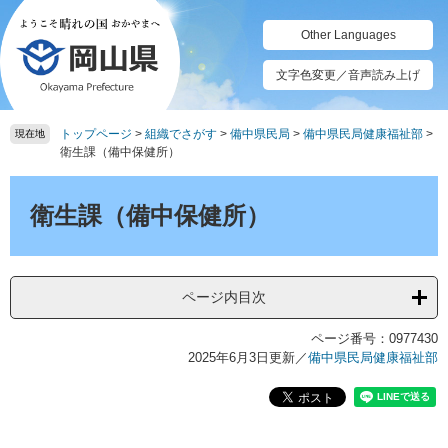
ペ
メ
ー
ニ
Other Languages
ジ
ュ
の
ー
文字色変更／音声読み上げ
先
を
頭
飛
トップページ
>
組織でさがす
>
備中県民局
>
備中県民局健康福祉部
>
で
ば
現在地
衛生課（備中保健所）
す。
し
て
本
本
文
衛生課（備中保健所）
文
へ
ページ内目次
ページ番号：0977430
2025年6月3日更新
／
備中県民局健康福祉部