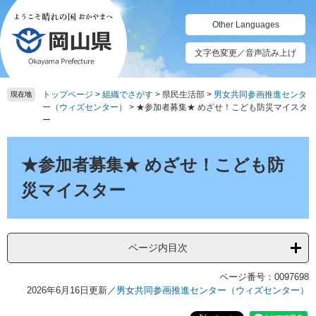
ペ
メ
ー
ニ
Other Languages
ジ
ュ
の
ー
文字色変更／音声読み上げ
先
を
頭
飛
トップページ
>
組織でさがす
>
県民生活部
>
男女共同参画推進センタ
で
ば
現在地
ー（ウィズセンター）
>
★参加者募集★ めざせ！こども防災マイスタ
す。
し
ー
て
本
本
文
文
★参加者募集★ めざせ！こども防
へ
災マイスター
ページ内目次
ページ番号：0097698
2026年6月16日更新
／
男女共同参画推進センター（ウィズセンター）