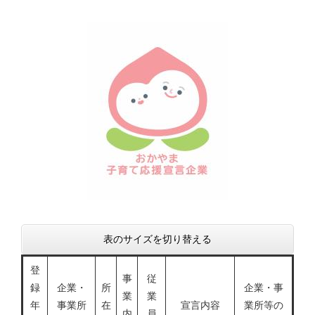
表のサイズを切り替える
登
事
従
録
企業・
所
企業・事
業
業
年
事業所
在
宣言内容
業所等の
内
員