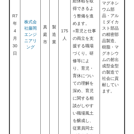
給休暇を取
マグネシ
得できるよ
ウム部
品・アル
R7
う整備を進
株式会
ミダイカ
年
めます。
真
製
社藤岡
スト部品
4
175
○育児と仕事
エンジ
庭
造
の精密部
月
人
の両立を支
ニアリ
品製造、
市
業
30
援する職場
ング
樹脂・マ
日
づくり。研
グネシウ
ムの射出
修等によ
成型金型
り、育児・
の製造で
育休につい
社会に貢
ての理解を
献してい
深め、育児
ます。
に関する相
談がしやす
い職場風土
を醸成し、
従業員同士