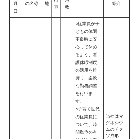
月
の名称
地
紹介
容
数
日
​​○従業員が子
どもの体調
不良時に安
心して休め
るよう、看
護休暇制度
の活用を推
奨し、柔軟
な勤務調整
を行いま
す。
○子育て世代
当社はマ
の従業員に
グネシウ
ついて、時
ムのチク
間単位の有
ソ成形、