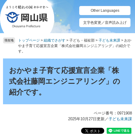
ペ
メ
ー
ニ
Other Languages
ジ
ュ
の
ー
文字色変更／音声読み上げ
先
を
頭
飛
トップページ
>
組織でさがす
>
子ども・福祉部
>
子ども未来課
>
おか
で
ば
現在地
やま子育て応援宣言企業「株式会社藤岡エンジニアリング」の紹介で
す。
し
す。
て
本
本
文
文
おかやま子育て応援宣言企業「株
へ
式会社藤岡エンジニアリング」の
紹介です。
ページ番号：0971908
2025年10月27日更新
／
子ども未来課