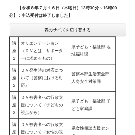
【令和８年７月１６日（木曜日）13時30分～16時00
分】：申込受付は終了しました】
表のサイズを切り替える
講
オリエンテーション
県子ども・福祉部 地
座
（ＤＶとは、サポータ
域福祉課
１
ーに求めるもの）
講
ＤＶ発生時の対応につ
警察本部生活安全部
座
いて（警察における対
人身安全対策課
２
応）
講
ＤＶ被害者への行政支
県子ども・福祉部 子
座
援について（子どもの
ども家庭課
３
視点から）
講
ＤＶ被害者への行政支
県女性相談支援セン
座
援について（女性の視