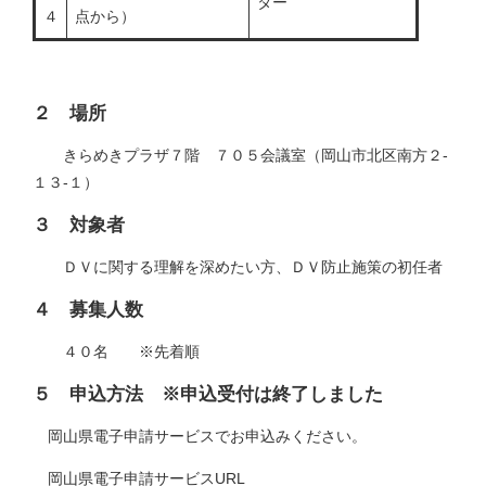
ター
４
点から）
２　場所
きらめきプラザ７階 ７０５会議室（岡山市北区南方２-
１３-１）
３　対象者
ＤＶに関する理解を深めたい方、ＤＶ防止施策の初任者
４　募集人数
４０名 ※先着順
５　申込方法　※申込受付は終了しました
岡山県電子申請サービスでお申込みください。
岡山県電子申請サービスURL