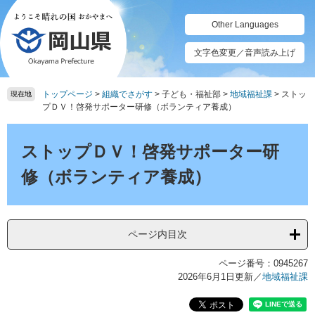
ペ
メ
ー
ニ
Other Languages
ジ
ュ
の
ー
文字色変更／音声読み上げ
先
を
頭
飛
トップページ
>
組織でさがす
>
子ども・福祉部
>
地域福祉課
>
ストッ
で
ば
現在地
プＤＶ！啓発サポーター研修（ボランティア養成）
す。
し
て
本
本
文
ストップＤＶ！啓発サポーター研
文
へ
修（ボランティア養成）
ページ内目次
ページ番号：0945267
2026年6月1日更新
／
地域福祉課